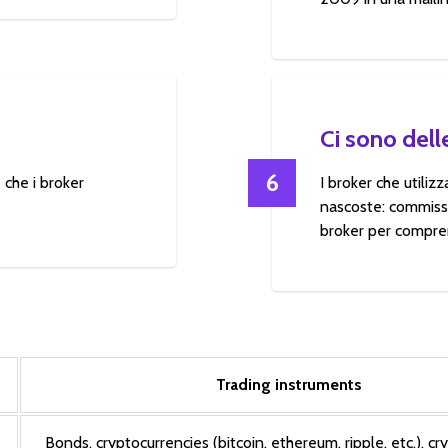
Ci sono dell
6
che i broker
I broker che utili
nascoste: commissi
broker per compren
Trading instruments
Bonds, cryptocurrencies (bitcoin, ethereum, ripple, etc.), cr