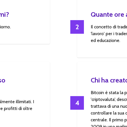
rmi?
Quante ore 
2
iorno.
Il concetto di trad
'lavoro' per i trade
ed educazione.
so
Chi ha creat
Bitcoin è stata la
'criptovaluta', des
4
lmente illimitati. I
trattava di una nuo
 profitti di oltre
controllare la sua 
centrale. Il primo 
2009 in una mailing