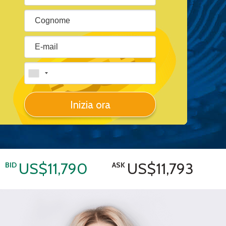
Inizia ora
US$11,790
US$11,793
BID
ASK